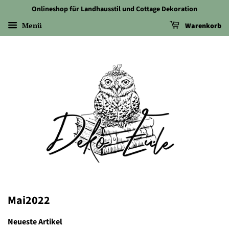
Onlineshop für Landhausstil und Cottage Dekoration
Menü
Warenkorb
Mai2022
Neueste Artikel