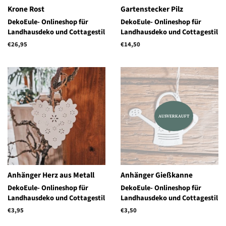
Krone Rost
Gartenstecker Pilz
DekoEule- Onlineshop für
DekoEule- Onlineshop für
Landhausdeko und Cottagestil
Landhausdeko und Cottagestil
Normaler
€26,95
Normaler
€14,50
Preis
Preis
AUSVERKAUFT
Anhänger Herz aus Metall
Anhänger Gießkanne
DekoEule- Onlineshop für
DekoEule- Onlineshop für
Landhausdeko und Cottagestil
Landhausdeko und Cottagestil
Normaler
€3,95
Normaler
€3,50
Preis
Preis