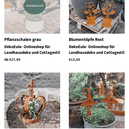
AUSVERKAUFT
Pflanzschalen grau
Blumentöpfe Rost
DekoEule- Onlineshop für
DekoEule- Onlineshop für
Landhausdeko und Cottagestil
Landhausdeko und Cottagestil
Ab €27,90
Normaler
€13,50
Preis