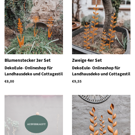
Blumenstecker 3er Set
Zweige 4er Set
DekoEule- Onlineshop für
DekoEule- Onlineshop für
Landhausdeko und Cottagestil
Landhausdeko und Cottagestil
Normaler
€8,00
Normaler
€9,55
Preis
Preis
AUSVERKAUFT