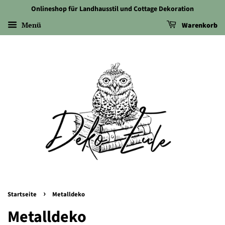
Onlineshop für Landhausstil und Cottage Dekoration
Menü
Warenkorb
›
Startseite
Metalldeko
Metalldeko