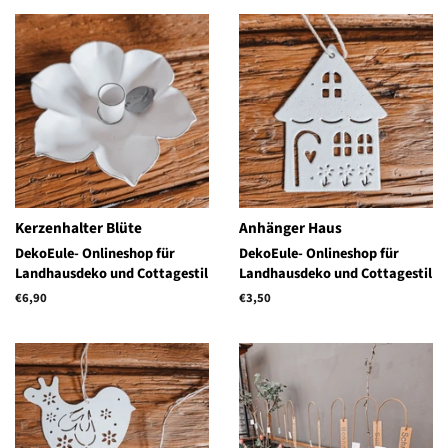
Kerzenhalter Blüte
Anhänger Haus
DekoEule- Onlineshop für
DekoEule- Onlineshop für
Landhausdeko und Cottagestil
Landhausdeko und Cottagestil
Normaler
€6,90
Normaler
€3,50
Preis
Preis