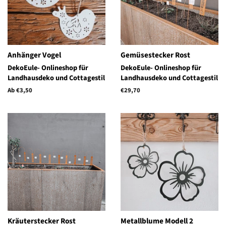
Anhänger Vogel
Gemüsestecker Rost
DekoEule- Onlineshop für
DekoEule- Onlineshop für
Landhausdeko und Cottagestil
Landhausdeko und Cottagestil
Ab €3,50
Normaler
€29,70
Preis
Kräuterstecker Rost
Metallblume Modell 2