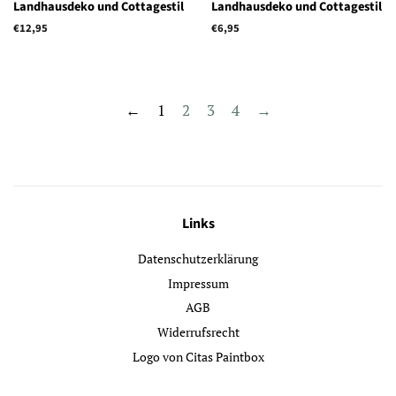
Landhausdeko und Cottagestil
Landhausdeko und Cottagestil
Normaler
€12,95
Normaler
€6,95
Preis
Preis
←
1
2
3
4
→
Links
Datenschutzerklärung
Impressum
AGB
Widerrufsrecht
Logo von Citas Paintbox