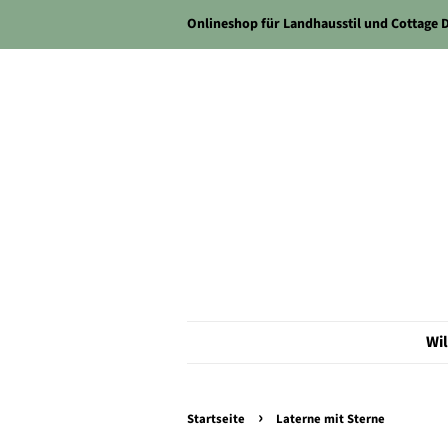
Onlineshop für Landhausstil und Cottage 
Wi
›
Startseite
Laterne mit Sterne