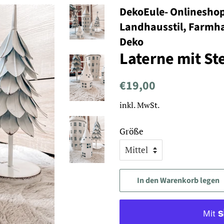
DekoEule- Onlinesho
Landhausstil, Farmh
Deko
Laterne mit St
Normaler
Sonderpreis
€19,00
Preis
inkl. MwSt.
Größe
In den Warenkorb legen