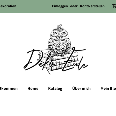
Einloggen
oder
Konto erstellen
Dekoration
llkommen
Home
Katalog
Über mich
Mein Bl